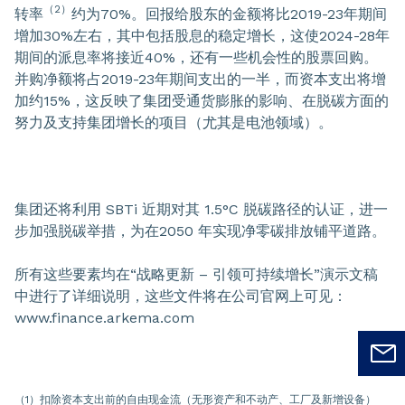
（2）
转率
约为70%。回报给股东的金额将比2019-23年期间
增加30%左右，其中包括股息的稳定增长，这使2024-28年
期间的派息率将接近40%，还有一些机会性的股票回购。
并购净额将占2019-23年期间支出的一半，而资本支出将增
加约15%，这反映了集团受通货膨胀的影响、在脱碳方面的
努力及支持集团增长的项目（尤其是电池领域）。
集团还将利用 SBTi 近期对其 1.5°C 脱碳路径的认证，进一
步加强脱碳举措，为在2050 年实现净零碳排放铺平道路。
所有这些要素均在“战略更新 – 引领可持续增长”演示文稿
中进行了详细说明，这些文件将在公司官网上可见：
www.finance.arkema.com
（1）扣除资本支出前的自由现金流（无形资产和不动产、工厂及新增设备）