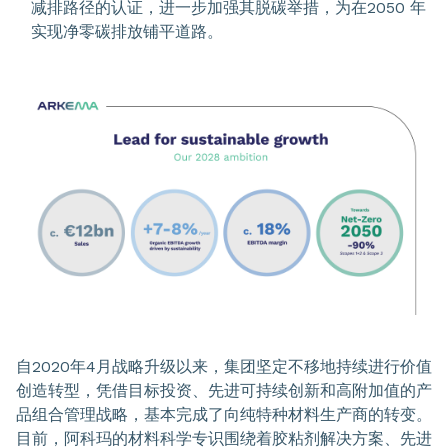
减排路径的认证，进一步加强其脱碳举措，为在2050 年
实现净零碳排放铺平道路。
自2020年4月战略升级以来，集团坚定不移地持续进行价值
创造转型，凭借目标投资、先进可持续创新和高附加值的产
品组合管理战略，基本完成了向纯特种材料生产商的转变。
目前，阿科玛的材料科学专识围绕着胶粘剂解决方案、先进