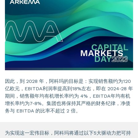
因此，到 2028 年，阿科玛的目标是：实现销售额约为120
亿欧元，EBITDA利润率提高到18%左右，即在 2024-28 年
期间，销售额年均有机增长率约为 4%，EBITDA年均有机
增长率约为7-8%。集团也将保持其严格的财务纪律，净债
务与 EBITDA 的比率不超过 2 倍。
为实现这一宏伟目标，阿科玛将通过以下5大驱动力把可持