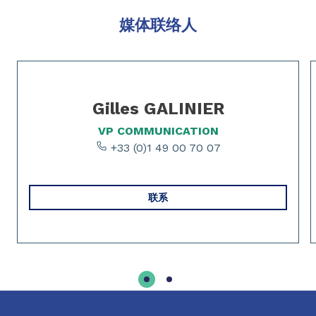
媒体联络人
Slide 1 of 2
Gilles GALINIER
VP COMMUNICATION
+33 (0)1 49 00 70 07
联系