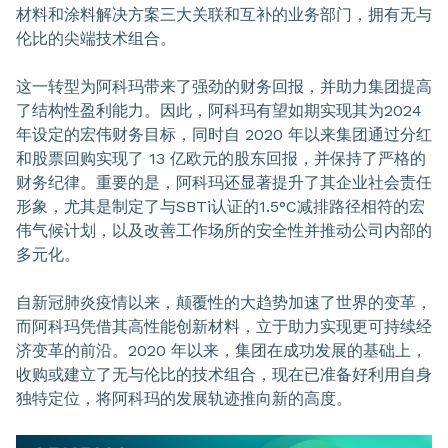
材料和涂料解决方案三大关联和互补的业务部门，拥有无与
伦比的尖端技术组合。
这一转型为阿科玛带来了强劲的财务回报，并助力集团提高
了结构性盈利能力。因此，阿科玛有望如期实现其为2024
年设定的宏伟财务目标，同时自 2020 年以来集团通过分红
和股票回购实现了 13 亿欧元的股东回报，并保持了严格的
财务纪律。重要的是，阿科玛还显著提升了其企业社会责任
形象，尤其是制定了与SBTi认证的1.5°C减排路径相符的宏
伟气候计划，以及改善工作场所的安全性并推动公司内部的
多元化。
自新冠肺炎疫情以来，颠覆性的大趋势加速了世界的变革，
而阿科玛凭借其高性能创新材料，立于助力实现更可持续经
济变革的前沿。2020 年以来，集团在成功发展的基础上，
收购或建立了无与伦比的技术组合，现在已准备好利用自身
独特定位，将阿科玛的发展轨迹推向新的高度。