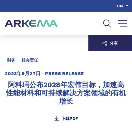
Go to content
Go to navigation
Go to search
CN
分享
财务
社会责任
2023年9月27日 -
PRESS RELEASE
阿科玛公布2028年宏伟目标，加速高
性能材料和可持续解决方案领域的有机
增长
下载PDF