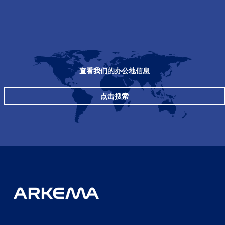
查看我们的办公地信息
点击搜索