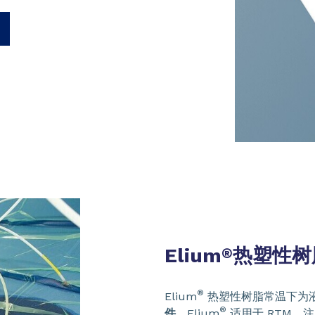
Elium
热塑性
®
®
Elium
热塑性树脂常温下为
®
件。
Elium
适用于 RTM、注入和