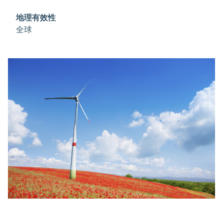
括IPDA/IPDI（异佛尔酮二胺/异佛尔酮二异氰酸
酯）、PCMX（3，5-二甲苯酚的抗菌衍生物）、三甲
地理有效性
基环己酮等。
全球
IPHO 也用作溶剂，特别是在涂料、油墨和农用化学品
中。