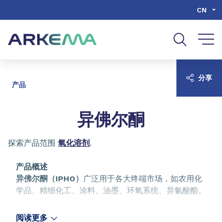
Go to content
Go to navigation
Go to search
CN
分享
产品
异佛尔酮
探索产品范围
氧化溶剂
.
产品概述
异佛尔酮（IPHO）
广泛用于各大终端市场，如农用化
学品、精细化工、涂料、油墨、环氧系统、异氰酸酯。
IPHO 是一种不饱和环酮，是许多化学合成的原料，包
阅读更多