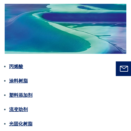
丙烯酸
涂料树脂
塑料添加剂
流变助剂
光固化树脂