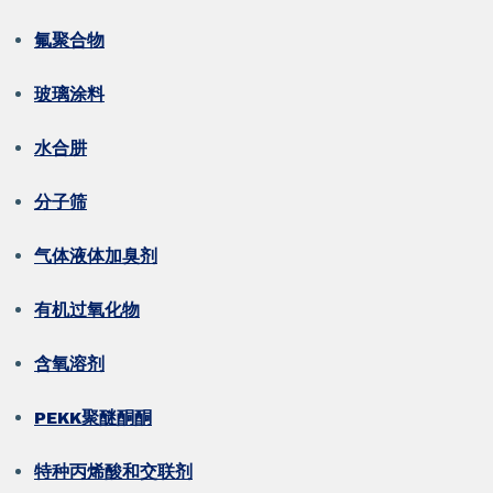
氟聚合物
玻璃涂料
水合肼
分子筛
气体液体加臭剂
有机过氧化物
含氧溶剂
PEKK聚醚酮酮
特种丙烯酸和交联剂