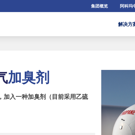
集团概览
阿科玛
解决方
气
加臭剂
，加入一种
加臭剂
（目前采用乙硫