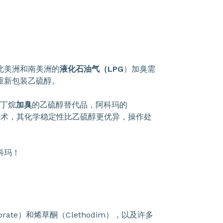
北美洲和南美洲的
液化石油气（LPG
）加臭需
重新包装乙硫醇。
和丁烷
加臭
的乙硫醇替代品，阿科玛的
技术，其化学稳定性比乙硫醇更优异，操作处
科玛！
te）和烯草酮（Clethodim），以及许多