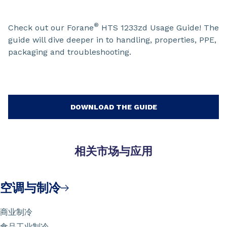
®
Check out our Forane
HTS 1233zd Usage Guide! The
guide will dive deeper in to handling, properties, PPE,
packaging and troubleshooting.
DOWNLOAD THE GUIDE
相关市场与应用
空调与制冷
商业制冷
食品工业制冷