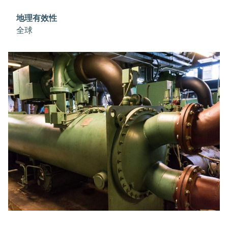
Forane®HTS 1233zd制冷剂符合ASHRAE不易燃A1级
标准。
地理有效性
全球