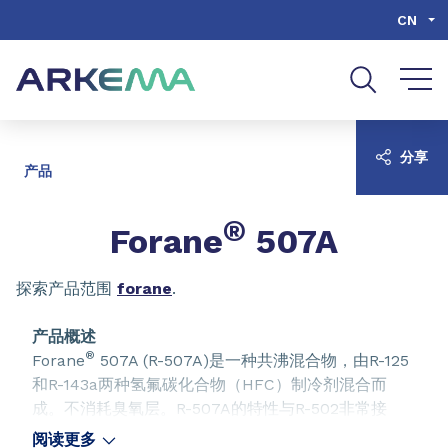
Go to content
Go to navigation
Go to search
CN
分享
产品
®
Forane
507A
探索产品范围
forane
.
产品概述
®
Forane
507A (R-507A)是一种共沸混合物，由R-125
和R-143a两种氢氟碳化合物（HFC）制冷剂混合而
成。不消耗臭氧层。R-507A的特性与R-502非常接
近，使其成为了一些中温以及大多数低温制冷应用的良
阅读更多