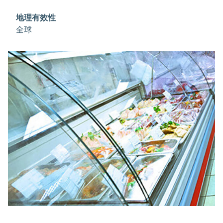
®
好制冷剂选择。Forane
507A已获得许多压缩机和系
统制造商的认可，广泛应用于新型制冷设备中，如食品
地理有效性
展示和存储柜、冷藏库、运输和工艺制冷。
全球