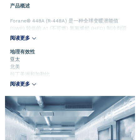
产品概述
Forane® 448A (R-448A) 是一种全球变暖潜能值
(GWP) 较低的 A1 (不可燃) 氢氟烯烃 (HFO) 制冷剂混
合物，旨在替代 R-404A、R-507A、R-22 和 R-407
阅读更多
系列。
地理有效性
亚太
北美
拉丁美洲和加勒比
欧洲
阅读更多
澳大利亚