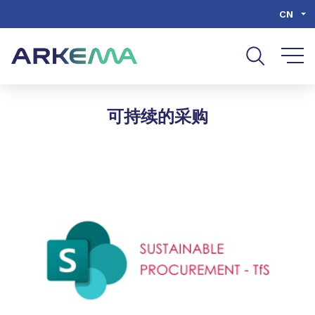
Go to content
Go to navigation
Go to search
CN
可持续的采购